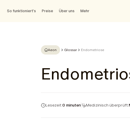
So funktioniert's
Preise
Über uns
Mehr
Aeon
Glossar
Endometriose
Endometrio
Lesezeit:
0 minuten
Medizinisch überprüft: