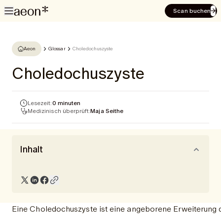
Scan buchen
Aeon
Glossar
Choledochuszyste
Choledochuszyste
Lesezeit:
0 minuten
Medizinisch überprüft:
Maja Seithe
Inhalt
Eine Choledochuszyste ist eine angeborene Erweiterung de