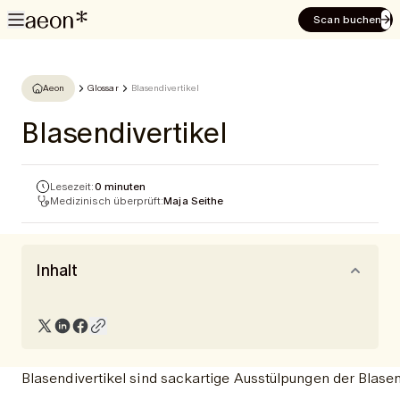
Scan buchen
Aeon
Glossar
Blasendivertikel
Blasendivertikel
Lesezeit:
0 minuten
Medizinisch überprüft:
Maja Seithe
Inhalt
Blasendivertikel sind sackartige Ausstülpungen der Blase