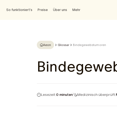
So funktioniert's
Preise
Über uns
Mehr
Aeon
Glossar
Bindegewebstumoren
Bindegewe
Lesezeit:
0 minuten
Medizinisch überprüft: