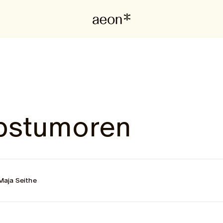
bstumoren
Maja Seithe