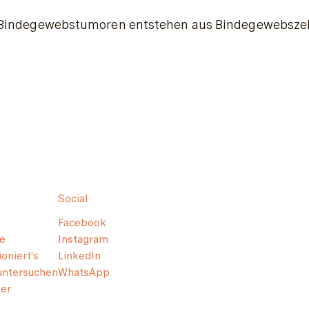
Bindegewebstumoren entstehen aus Bindegewebszellen u
Social
Facebook
e
Instagram
oniert's
LinkedIn
untersuchen
WhatsApp
er