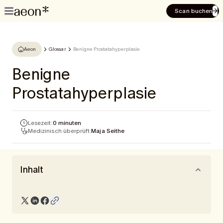
Scan buchen
Aeon
Glossar
Benigne Prostatahyperplasie
Benigne
Prostatahyperplasie
Lesezeit:
0 minuten
Medizinisch überprüft:
Maja Seithe
Inhalt