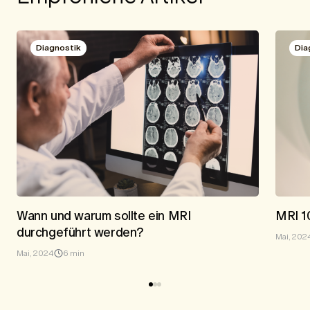
Diagnostik
Dia
Wann und warum sollte ein MRI
MRI 1
durchgeführt werden?
Mai, 202
Mai, 2024
6 min