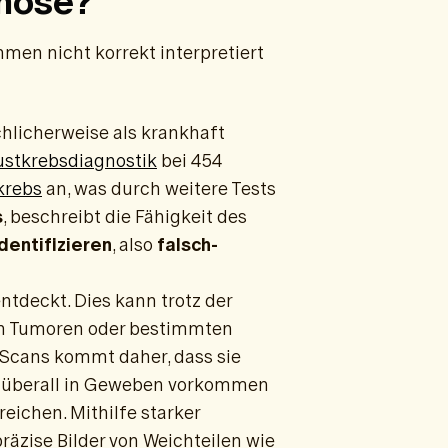
gnose?
men nicht korrekt interpretiert
chlicherweise als krankhaft
rustkrebsdiagnostik
bei 454
krebs
an, was durch weitere Tests
s
, beschreibt die Fähigkeit des
dentifizieren
, also
falsch-
ntdeckt. Dies kann trotz der
en Tumoren oder bestimmten
I-Scans kommt daher, dass sie
e überall in Geweben vorkommen
ichen. Mithilfe starker
äzise Bilder von Weichteilen wie