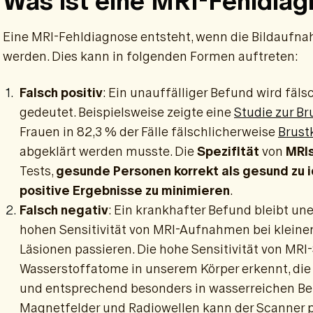
Was ist eine MRI-Fehldia
Eine MRI-Fehldiagnose entsteht, wenn die Bildaufnah
werden. Dies kann in folgenden Formen auftreten:
Falsch positiv
: Ein unauffälliger Befund wird fäls
gedeutet. Beispielsweise zeigte eine
Studie zur B
Frauen in 82,3 % der Fälle fälschlicherweise
Brust
abgeklärt werden musste. Die
Spezifität
von
MRI
Tests,
gesunde Personen korrekt als gesund zu i
positive Ergebnisse zu minimieren
.
Falsch negativ
: Ein krankhafter Befund bleibt une
hohen Sensitivität von MRI-Aufnahmen bei klein
Läsionen passieren. Die hohe Sensitivität von MR
Wasserstoffatome in unserem Körper erkennt, di
und entsprechend besonders in wasserreichen Bere
Magnetfelder und Radiowellen kann der Scanner pr