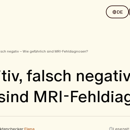
DE
falsch negativ – Wie gefährlich sind MRI-Fehldiagnosen?
tiv, falsch negati
 sind MRI-Fehldi
ktenchecker:
Elena
Lesezeit: