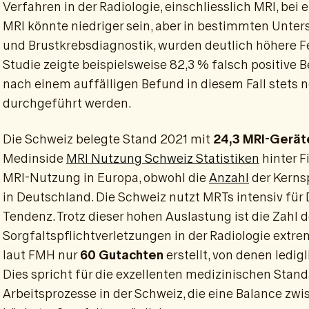
Verfahren in der Radiologie, einschliesslich MRI, bei 
MRI könnte niedriger sein, aber in bestimmten Unter
und Brustkrebsdiagnostik, wurden deutlich höhere Fe
Studie zeigte beispielsweise 82,3 % falsch positive
nach einem auffälligen Befund in diesem Fall stet
durchgeführt werden.
Die Schweiz belegte Stand 2021 mit
24,3 MRI-Geräte
Medinside
MRI Nutzung Schweiz Statistiken
hinter F
MRI-Nutzung in Europa, obwohl die
Anzahl
der Kerns
in Deutschland. Die Schweiz nutzt MRTs intensiv für
Tendenz. Trotz dieser hohen Auslastung ist die Zahl
Sorgfaltspflichtverletzungen in der Radiologie extre
laut FMH nur
60 Gutachten
erstellt, von denen ledig
Dies spricht für die exzellenten medizinischen Stand
Arbeitsprozesse in der Schweiz, die eine Balance zw