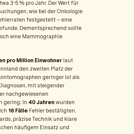
etwa 3-5 % pro Jahr. Der Wert für
suchungen, wie bei der Onkologie
hlerraten festgestellt – eine
 Befunde. Dementsprechend sollte
s noch eine Mammographie
n pro Million Einwohner
laut
innland den zweiten Platz der
pintomographen geringer ist als
 Diagnosen, mit steigender
 der nachgewiesenen
m gering: In
40 Jahren
wurden
lich
16 Fälle
Fehler bestätigten.
ards, präzise Technik und klare
ischen häufigem Einsatz und