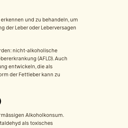
zu erkennen und zu behandeln, um
g der Leber oder Leberversagen
rden: nicht-alkoholische
ebererkrankung (AFLD). Auch
g entwickeln, die als
orm der Fettleber kann zu
)
bermässigen Alkoholkonsum.
taldehyd als toxisches