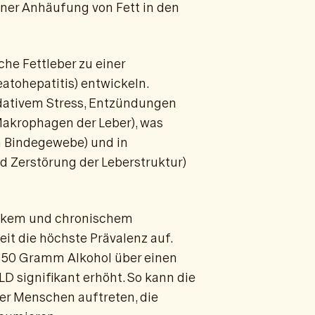
iner Anhäufung von Fett in den
he Fettleber zu einer
atohepatitis) entwickeln.
idativem Stress, Entzündungen
Makrophagen der Leber), was
n Bindegewebe) und in
nd Zerstörung der Leberstruktur)
tarkem und chronischem
it die höchste Prävalenz auf.
s 50 Gramm Alkohol über einen
LD signifikant erhöht. So kann die
der Menschen auftreten, die