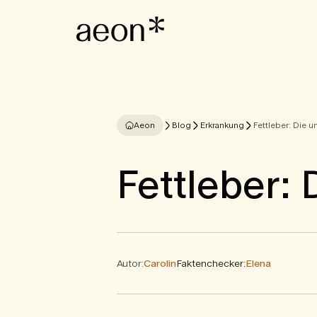
Aeon
Blog
Erkrankung
Fettleber: Die u
Fettleber:
Autor:
Carolin
Faktenchecker:
Elena