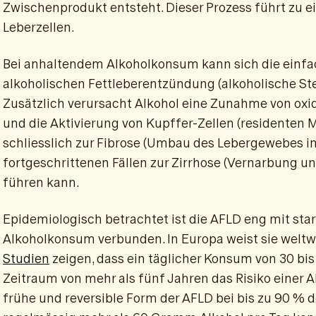
Zwischenprodukt entsteht. Dieser Prozess führt zu e
Leberzellen.
Bei anhaltendem Alkoholkonsum kann sich die einfac
alkoholischen Fettleberentzündung (alkoholische Ste
Zusätzlich verursacht Alkohol eine Zunahme von ox
und die Aktivierung von Kupffer-Zellen (residenten 
schliesslich zur Fibrose (Umbau des Lebergewebes i
fortgeschrittenen Fällen zur Zirrhose (Vernarbung u
führen kann.
Epidemiologisch betrachtet ist die AFLD eng mit s
Alkoholkonsum verbunden. In Europa weist sie weltwe
Studien
zeigen, dass ein täglicher Konsum von 30 bi
Zeitraum von mehr als fünf Jahren das Risiko einer A
frühe und reversible Form der AFLD bei bis zu 90 % 