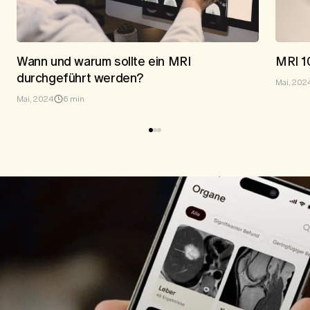
Wann und warum sollte ein MRI
MRI 1
durchgeführt werden?
Mai, 202
Mai, 2024
6 min