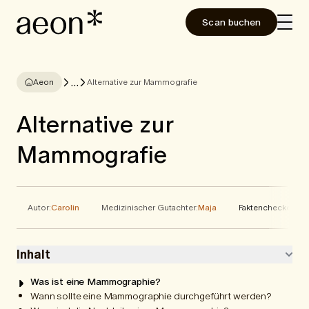
Scan buchen
...
Aeon
Alternative zur Mammografie
Alternative zur
Mammografie
Autor:
Carolin
Medizinischer Gutachter:
Maja
Faktenchecker:
Ele
Inhalt
Was ist eine Mammographie?
Wann sollte eine Mammographie durchgeführt werden?